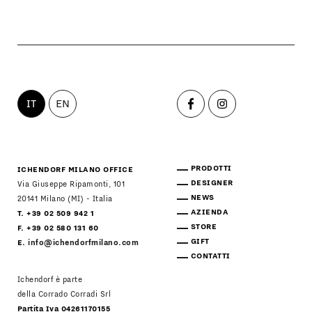
IT
EN
PRODOTTI
ICHENDORF MILANO OFFICE
DESIGNER
Via Giuseppe Ripamonti, 101
NEWS
20141 Milano (MI) - Italia
AZIENDA
T. +39 02 509 942 1
STORE
F. +39 02 580 131 60
GIFT
E.
info@ichendorfmilano.com
CONTATTI
Ichendorf è parte
della Corrado Corradi Srl
Partita Iva 04261170155