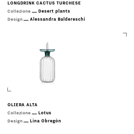
LONGDRINK CACTUS TURCHESE
Collezione
Desert plants
Design
Alessandra Baldereschi
PRODOTTI
DESIGNER
NEWS
OLIERA ALTA
Collezione
Lotus
AZIENDA
Design
Lina Obregón
MENU