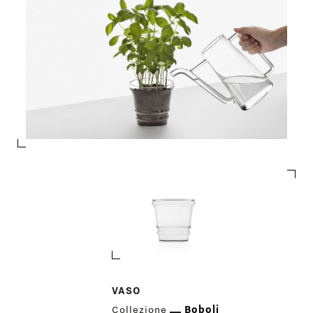
PRODOTTI
DESIGNER
NEWS
AZIENDA
MENU
STORE
PRINCIPALE
VASO
GIFT
Collezione
Boboli