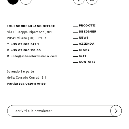
PRODOTTI
ICHENDORF MILANO OFFICE
DESIGNER
Via Giuseppe Ripamonti, 101
NEWS
20141 Milano (MI) - Italia
AZIENDA
T. +39 02 509 942 1
STORE
F. +39 02 580 131 60
GIFT
E.
info@ichendorfmilano.com
CONTATTI
Ichendorf è parte
della Corrado Corradi Srl
Partita Iva 04261170155
Invia
Accetto
Informativa Newsletter