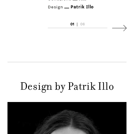
Design
Patrik Illo
01
|
06
Succes
PRODOTTI
DESIGNER
Design by Patrik Illo
NEWS
AZIENDA
MENU
STORE
PRINCIPALE