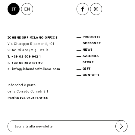
IT
EN
PRODOTTI
ICHENDORF MILANO OFFICE
DESIGNER
Via Giuseppe Ripamonti, 101
NEWS
20141 Milano (MI) - Italia
AZIENDA
T. +39 02 509 942 1
STORE
F. +39 02 580 131 60
GIFT
E.
info@ichendorfmilano.com
CONTATTI
Ichendorf è parte
della Corrado Corradi Srl
Partita Iva 04261170155
Invia