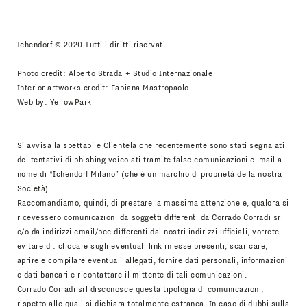
Accetto
Informativa Newsletter
Ichendorf © 2020 Tutti i diritti riservati
Photo credit: Alberto Strada + Studio Internazionale
Interior artworks credit: Fabiana Mastropaolo
Web by:
YellowPark
Si avvisa la spettabile Clientela che recentemente sono stati segnalati
dei tentativi di phishing veicolati tramite false comunicazioni e-mail a
nome di “Ichendorf Milano” (che è un marchio di proprietà della nostra
Società).
Raccomandiamo, quindi, di prestare la massima attenzione e, qualora si
ricevessero comunicazioni da soggetti differenti da Corrado Corradi srl
e/o da indirizzi email/pec differenti dai nostri indirizzi ufficiali, vorrete
evitare di: cliccare sugli eventuali link in esse presenti, scaricare,
aprire e compilare eventuali allegati, fornire dati personali, informazioni
e dati bancari e ricontattare il mittente di tali comunicazioni.
Corrado Corradi srl disconosce questa tipologia di comunicazioni,
rispetto alle quali si dichiara totalmente estranea. In caso di dubbi sulla