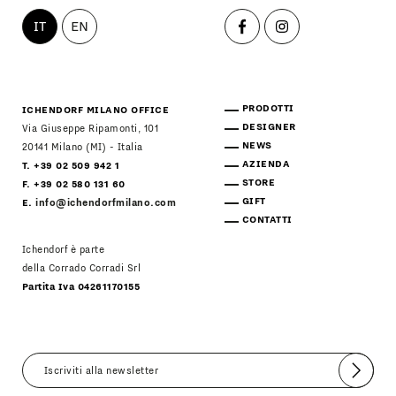
IT
EN
PRODOTTI
ICHENDORF MILANO OFFICE
DESIGNER
Via Giuseppe Ripamonti, 101
NEWS
20141 Milano (MI) - Italia
AZIENDA
T. +39 02 509 942 1
STORE
F. +39 02 580 131 60
GIFT
E.
info@ichendorfmilano.com
CONTATTI
Ichendorf è parte
della Corrado Corradi Srl
Partita Iva 04261170155
Invia