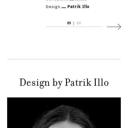
Design
Patrik Illo
01
|
06
Succes
PRODOTTI
DESIGNER
Design by Patrik Illo
NEWS
AZIENDA
MENU
STORE
PRINCIPALE