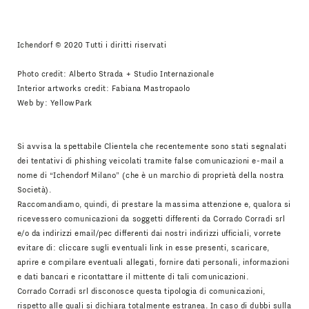
Accetto
Informativa Newsletter
Ichendorf © 2020 Tutti i diritti riservati
Photo credit: Alberto Strada + Studio Internazionale
Interior artworks credit: Fabiana Mastropaolo
Web by:
YellowPark
Si avvisa la spettabile Clientela che recentemente sono stati segnalati
dei tentativi di phishing veicolati tramite false comunicazioni e-mail a
nome di “Ichendorf Milano” (che è un marchio di proprietà della nostra
Società).
Raccomandiamo, quindi, di prestare la massima attenzione e, qualora si
ricevessero comunicazioni da soggetti differenti da Corrado Corradi srl
e/o da indirizzi email/pec differenti dai nostri indirizzi ufficiali, vorrete
evitare di: cliccare sugli eventuali link in esse presenti, scaricare,
aprire e compilare eventuali allegati, fornire dati personali, informazioni
e dati bancari e ricontattare il mittente di tali comunicazioni.
Corrado Corradi srl disconosce questa tipologia di comunicazioni,
rispetto alle quali si dichiara totalmente estranea. In caso di dubbi sulla