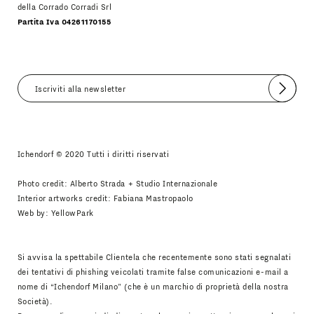
della Corrado Corradi Srl
Partita Iva 04261170155
Invia
Accetto
Informativa Newsletter
Ichendorf © 2020 Tutti i diritti riservati
Photo credit: Alberto Strada + Studio Internazionale
Interior artworks credit: Fabiana Mastropaolo
Web by:
YellowPark
Si avvisa la spettabile Clientela che recentemente sono stati segnalati
dei tentativi di phishing veicolati tramite false comunicazioni e-mail a
nome di “Ichendorf Milano” (che è un marchio di proprietà della nostra
Società).