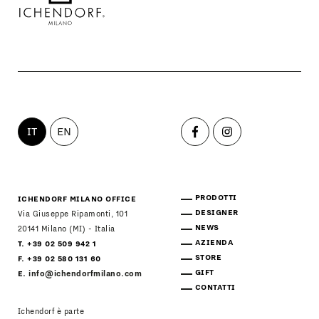
PRODOTTI
DESIGNER
NEWS
IT
EN
AZIENDA
MENU
STORE
PRINCIPALE
PRODOTTI
ICHENDORF MILANO OFFICE
GIFT
DESIGNER
Via Giuseppe Ripamonti, 101
NEWS
20141 Milano (MI) - Italia
AZIENDA
T. +39 02 509 942 1
CONTATTI
STORE
F. +39 02 580 131 60
GIFT
E.
info@ichendorfmilano.com
CONTATTI
Ichendorf è parte