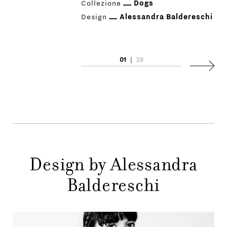
Collezione
Dogs
Design
Alessandra Baldereschi
01
|
28
PRODOTTI
Succes
DESIGNER
NEWS
AZIENDA
MENU
Design by Alessandra
STORE
PRINCIPALE
Baldereschi
GIFT
CONTATTI