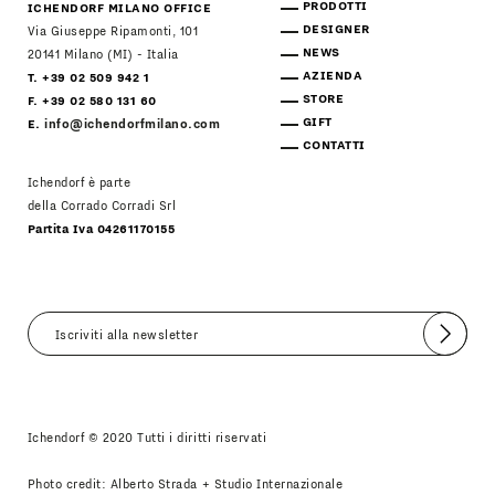
PRODOTTI
ICHENDORF MILANO OFFICE
DESIGNER
Via Giuseppe Ripamonti, 101
NEWS
20141 Milano (MI) - Italia
AZIENDA
T. +39 02 509 942 1
STORE
F. +39 02 580 131 60
GIFT
E.
info@ichendorfmilano.com
CONTATTI
Ichendorf è parte
della Corrado Corradi Srl
Partita Iva 04261170155
Invia
Accetto
Informativa Newsletter
Ichendorf © 2020 Tutti i diritti riservati
Photo credit: Alberto Strada + Studio Internazionale