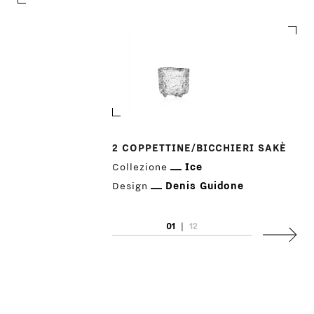
2 COPPETTINE/BICCHIERI SAKÈ
PRODOTTI
Collezione
Ice
Design
Denis Guidone
DESIGNER
01
|
12
NEWS
Succes
AZIENDA
MENU
STORE
PRINCIPALE