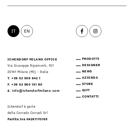
IT
EN
PRODOTTI
ICHENDORF MILANO OFFICE
DESIGNER
Via Giuseppe Ripamonti, 101
NEWS
20141 Milano (MI) - Italia
AZIENDA
T. +39 02 509 942 1
STORE
F. +39 02 580 131 60
GIFT
E.
info@ichendorfmilano.com
CONTATTI
Ichendorf è parte
della Corrado Corradi Srl
Partita Iva 04261170155