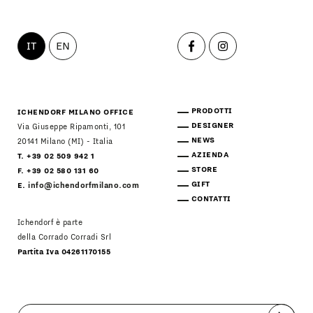
IT
EN
PRODOTTI
ICHENDORF MILANO OFFICE
DESIGNER
Via Giuseppe Ripamonti, 101
NEWS
20141 Milano (MI) - Italia
AZIENDA
T. +39 02 509 942 1
STORE
F. +39 02 580 131 60
GIFT
E.
info@ichendorfmilano.com
CONTATTI
Ichendorf è parte
della Corrado Corradi Srl
Partita Iva 04261170155