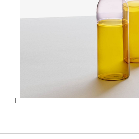
BICCHIERE ACQUA AMBRA/CLEAR
Collezione
Light colore
Design
Alba Gallizia
essivo