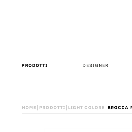
MENU
PRODOTTI
DESIGNER
PRINCIPALE
HOME
PRODOTTI
LIGHT COLORE
BROCCA 