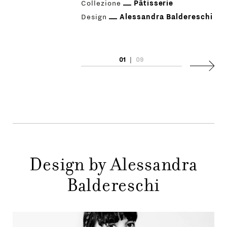
Collezione
Pâtisserie
Design
Alessandra Baldereschi
01
|
09
PRODOTTI
Succes
DESIGNER
NEWS
AZIENDA
MENU
Design by Alessandra
STORE
PRINCIPALE
Baldereschi
GIFT
CONTATTI