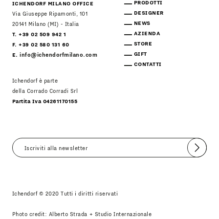
PRODOTTI
ICHENDORF MILANO OFFICE
DESIGNER
Via Giuseppe Ripamonti, 101
NEWS
20141 Milano (MI) - Italia
AZIENDA
T. +39 02 509 942 1
STORE
F. +39 02 580 131 60
GIFT
E.
info@ichendorfmilano.com
CONTATTI
Ichendorf è parte
della Corrado Corradi Srl
Partita Iva 04261170155
Invia
Accetto
Informativa Newsletter
Ichendorf © 2020 Tutti i diritti riservati
Photo credit: Alberto Strada + Studio Internazionale