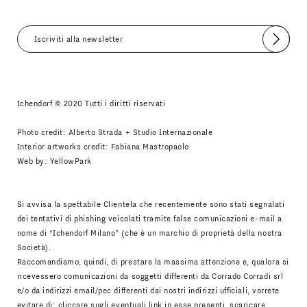
Invia
Accetto
Informativa Newsletter
Ichendorf © 2020 Tutti i diritti riservati
Photo credit: Alberto Strada + Studio Internazionale
Interior artworks credit: Fabiana Mastropaolo
Web by:
YellowPark
Si avvisa la spettabile Clientela che recentemente sono stati segnalati
dei tentativi di phishing veicolati tramite false comunicazioni e-mail a
nome di “Ichendorf Milano” (che è un marchio di proprietà della nostra
Società).
Raccomandiamo, quindi, di prestare la massima attenzione e, qualora si
ricevessero comunicazioni da soggetti differenti da Corrado Corradi srl
e/o da indirizzi email/pec differenti dai nostri indirizzi ufficiali, vorrete
evitare di: cliccare sugli eventuali link in esse presenti, scaricare,