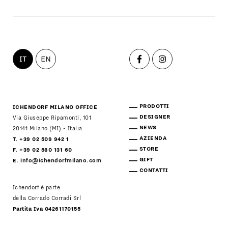
IT
EN
PRODOTTI
ICHENDORF MILANO OFFICE
DESIGNER
Via Giuseppe Ripamonti, 101
NEWS
20141 Milano (MI) - Italia
AZIENDA
T. +39 02 509 942 1
STORE
F. +39 02 580 131 60
GIFT
E.
info@ichendorfmilano.com
CONTATTI
Ichendorf è parte
della Corrado Corradi Srl
Partita Iva 04261170155