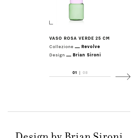
VASO ROSA VERDE 25 CM
Collezione
Revolve
Design
Brian Sironi
01
|
08
Succes
PRODOTTI
DESIGNER
NEWS
Design by Brian Sironi