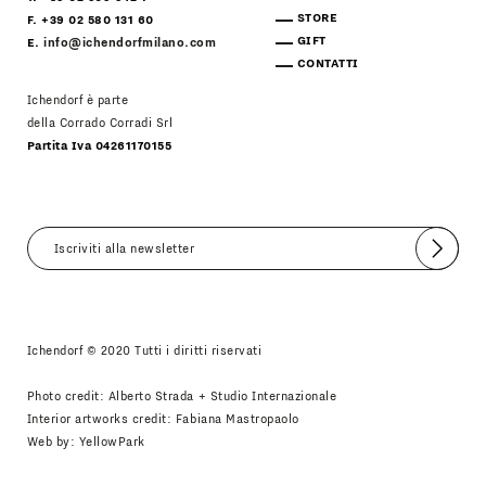
STORE
F. +39 02 580 131 60
GIFT
E.
info@ichendorfmilano.com
CONTATTI
Ichendorf è parte
della Corrado Corradi Srl
Partita Iva 04261170155
Invia
Accetto
Informativa Newsletter
Ichendorf © 2020 Tutti i diritti riservati
Photo credit: Alberto Strada + Studio Internazionale
Interior artworks credit: Fabiana Mastropaolo
Web by:
YellowPark