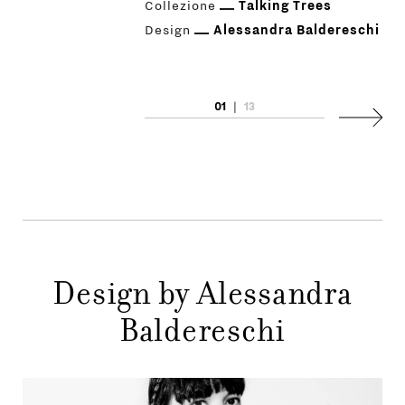
Collezione
Talking Trees
Design
Alessandra Baldereschi
01
|
13
PRODOTTI
Succes
DESIGNER
NEWS
AZIENDA
MENU
Design by Alessandra
STORE
PRINCIPALE
Baldereschi
GIFT
CONTATTI