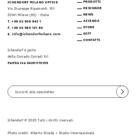
PRODOTTI
ICHENDORF MILANO OFFICE
DESIGNER
Via Giuseppe Ripamonti, 101
NEWS
20141 Milano (MI) - Italia
AZIENDA
T. +39 02 509 942 1
STORE
F. +39 02 580 131 60
GIFT
E.
info@ichendorfmilano.com
CONTATTI
Ichendorf è parte
della Corrado Corradi Srl
Partita Iva 04261170155
Invia
Accetto
Informativa Newsletter
Ichendorf © 2020 Tutti i diritti riservati
Photo credit: Alberto Strada + Studio Internazionale