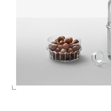
LIQUORE
Collezione
Transit
Design
Tsukasa Goto
essivo