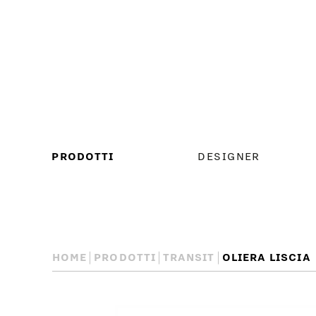
MENU
PRODOTTI
DESIGNER
PRINCIPALE
HOME
PRODOTTI
TRANSIT
OLIERA LISCIA