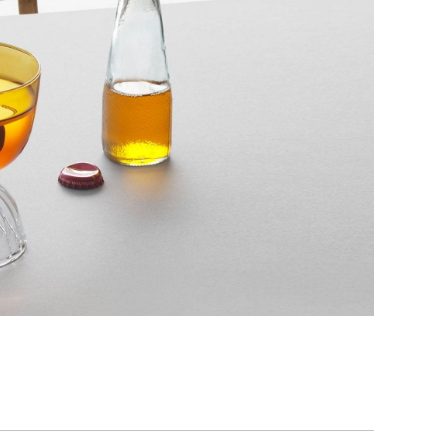
COPPETTA AMBRA
Collezione
Tutu colore
Design
Mist-O