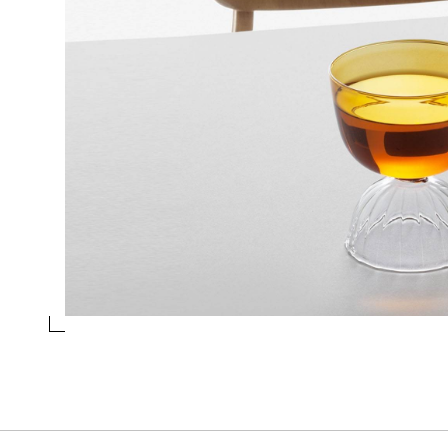
FLUTE ROSA
Collezione
Tutu colore
Design
Mist-O
essivo