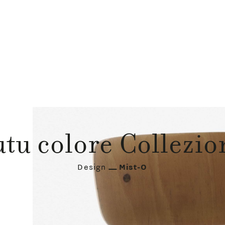
utu colore Collezio
Design
Mist-O