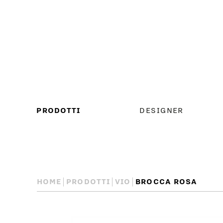
MENU
PRODOTTI
DESIGNER
PRINCIPALE
HOME
PRODOTTI
VIO
BROCCA ROSA