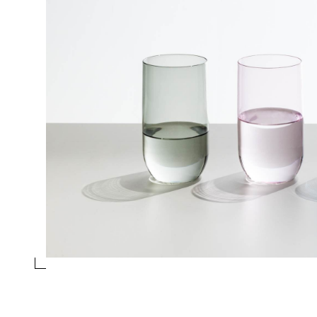
FLUTE
Collezione
Vio
Design
Foster + Partners Industrial Design
essivo