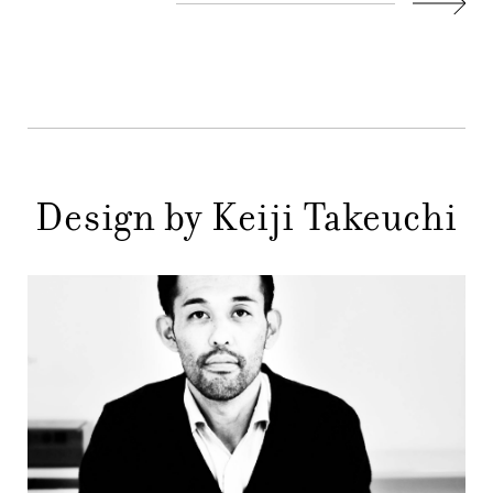
AZIENDA
Succes
MENU
STORE
PRINCIPALE
GIFT
CONTATTI
Design by Keiji Takeuchi