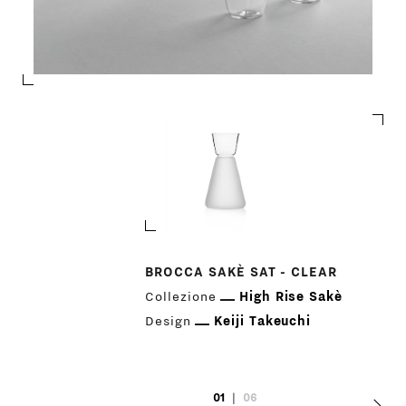
PRODOTTI
BROCCA SAKÈ SAT - CLEAR
Collezione
High Rise Sakè
DESIGNER
Design
Keiji Takeuchi
NEWS
01
|
06