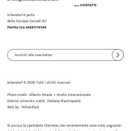
CONTATTI
Ichendorf è parte
della Corrado Corradi Srl
Partita Iva 04261170155
Invia
Accetto
Informativa Newsletter
Ichendorf © 2020 Tutti i diritti riservati
Photo credit: Alberto Strada + Studio Internazionale
Interior artworks credit: Fabiana Mastropaolo
Web by:
YellowPark
Si avvisa la spettabile Clientela che recentemente sono stati segnalati