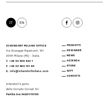
IT
EN
PRODOTTI
ICHENDORF MILANO OFFICE
DESIGNER
Via Giuseppe Ripamonti, 101
NEWS
20141 Milano (MI) - Italia
AZIENDA
T. +39 02 509 942 1
STORE
F. +39 02 580 131 60
GIFT
E.
info@ichendorfmilano.com
CONTATTI
Ichendorf è parte
della Corrado Corradi Srl
Partita Iva 04261170155