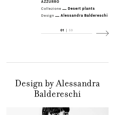
AZZURRO
Collezione
Desert plants
Design
Alessandra Baldereschi
01
|
59
PRODOTTI
Succes
DESIGNER
NEWS
AZIENDA
MENU
Design by Alessandra
STORE
PRINCIPALE
Baldereschi
GIFT
CONTATTI