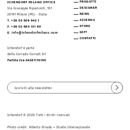
PRODOTTI
ICHENDORF MILANO OFFICE
DESIGNER
Via Giuseppe Ripamonti, 101
NEWS
20141 Milano (MI) - Italia
AZIENDA
T. +39 02 509 942 1
STORE
F. +39 02 580 131 60
GIFT
E.
info@ichendorfmilano.com
CONTATTI
Ichendorf è parte
della Corrado Corradi Srl
Partita Iva 04261170155
Invia
Accetto
Informativa Newsletter
Ichendorf © 2020 Tutti i diritti riservati
Photo credit: Alberto Strada + Studio Internazionale