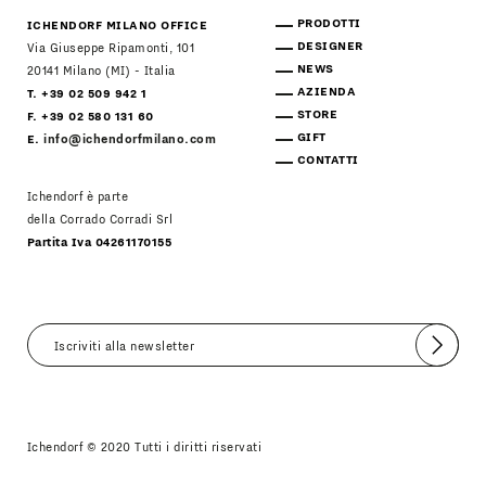
PRODOTTI
ICHENDORF MILANO OFFICE
DESIGNER
Via Giuseppe Ripamonti, 101
NEWS
20141 Milano (MI) - Italia
AZIENDA
T. +39 02 509 942 1
STORE
F. +39 02 580 131 60
GIFT
E.
info@ichendorfmilano.com
CONTATTI
Ichendorf è parte
della Corrado Corradi Srl
Partita Iva 04261170155
Invia
Accetto
Informativa Newsletter
Ichendorf © 2020 Tutti i diritti riservati