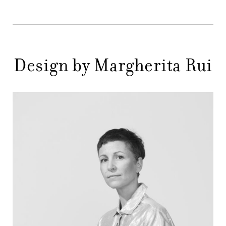
NEWS
AZIENDA
MENU
STORE
PRINCIPALE
Design by Margherita Rui
GIFT
CONTATTI