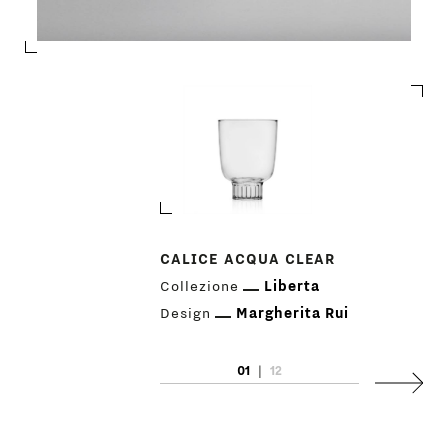
CALICE ACQUA CLEAR
Collezione
Liberta
Design
Margherita Rui
PRODOTTI
01
|
12
Succes
DESIGNER