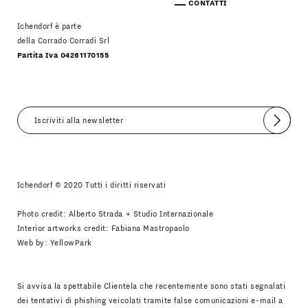
CONTATTI
Ichendorf è parte
della Corrado Corradi Srl
Partita Iva 04261170155
Invia
Accetto
Informativa Newsletter
Ichendorf © 2020 Tutti i diritti riservati
Photo credit: Alberto Strada + Studio Internazionale
Interior artworks credit: Fabiana Mastropaolo
Web by:
YellowPark
Si avvisa la spettabile Clientela che recentemente sono stati segnalati
dei tentativi di phishing veicolati tramite false comunicazioni e-mail a