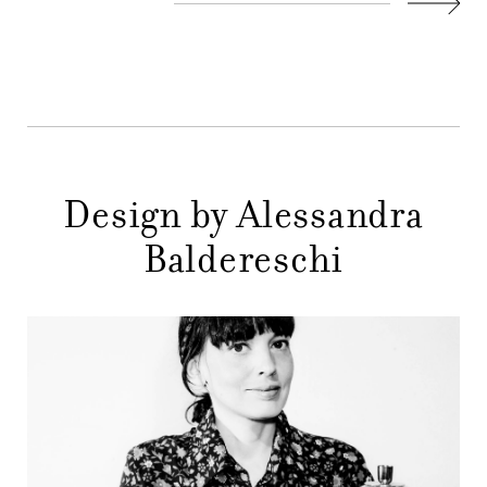
AZIENDA
MENU
Succes
STORE
PRINCIPALE
GIFT
CONTATTI
Design by Alessandra
Baldereschi