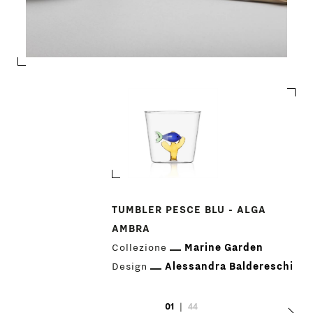
PRODOTTI
TUMBLER PESCE BLU - ALGA
AMBRA
DESIGNER
Collezione
Marine Garden
Design
Alessandra Baldereschi
NEWS
01
|
44