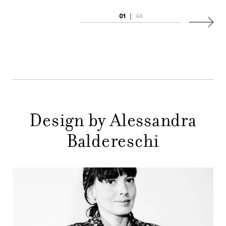
AZIENDA
MENU
01
|
44
Succes
STORE
PRINCIPALE
GIFT
CONTATTI
Design by Alessandra
Baldereschi