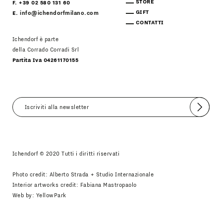
STORE
F. +39 02 580 131 60
GIFT
E.
info@ichendorfmilano.com
CONTATTI
Ichendorf è parte
della Corrado Corradi Srl
Partita Iva 04261170155
Invia
Accetto
Informativa Newsletter
Ichendorf © 2020 Tutti i diritti riservati
Photo credit: Alberto Strada + Studio Internazionale
Interior artworks credit: Fabiana Mastropaolo
Web by:
YellowPark