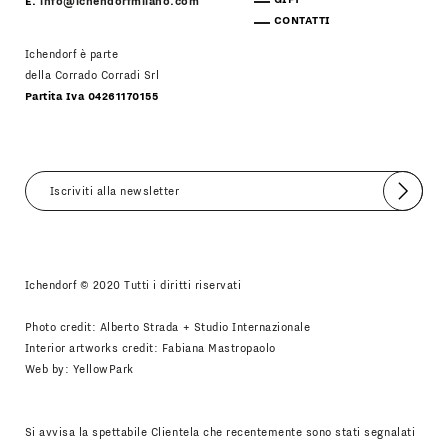
E.
info@ichendorfmilano.com
CONTATTI
Ichendorf è parte
della Corrado Corradi Srl
Partita Iva 04261170155
Invia
Accetto
Informativa Newsletter
Ichendorf © 2020 Tutti i diritti riservati
Photo credit: Alberto Strada + Studio Internazionale
Interior artworks credit: Fabiana Mastropaolo
Web by:
YellowPark
Si avvisa la spettabile Clientela che recentemente sono stati segnalati