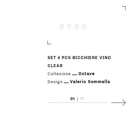
SET 4 PCS BICCHIERE VINO
CLEAR
Collezione
Octave
Design
Valerio Sommella
01
|
17
Succes
PRODOTTI