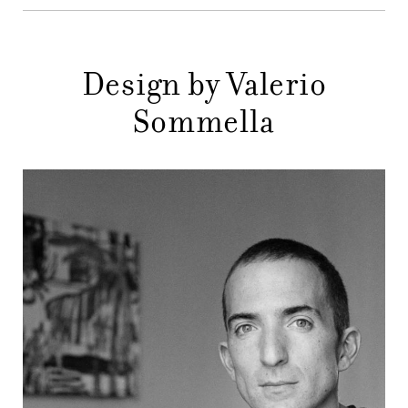
DESIGNER
NEWS
Design by Valerio
AZIENDA
Sommella
MENU
STORE
PRINCIPALE
GIFT
CONTATTI