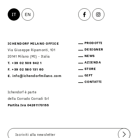
IT
EN
PRODOTTI
ICHENDORF MILANO OFFICE
DESIGNER
Via Giuseppe Ripamonti, 101
NEWS
20141 Milano (MI) - Italia
AZIENDA
T. +39 02 509 942 1
STORE
F. +39 02 580 131 60
GIFT
E.
info@ichendorfmilano.com
CONTATTI
Ichendorf è parte
della Corrado Corradi Srl
Partita Iva 04261170155
Invia