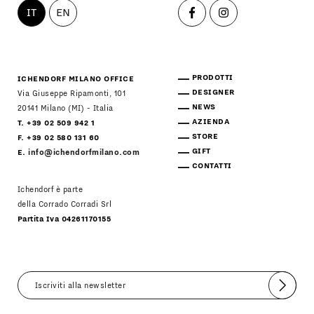
IT
EN
PRODOTTI
ICHENDORF MILANO OFFICE
DESIGNER
Via Giuseppe Ripamonti, 101
NEWS
20141 Milano (MI) - Italia
AZIENDA
T. +39 02 509 942 1
STORE
F. +39 02 580 131 60
GIFT
E.
info@ichendorfmilano.com
CONTATTI
Ichendorf è parte
della Corrado Corradi Srl
Partita Iva 04261170155
Invia
Accetto
Informativa Newsletter