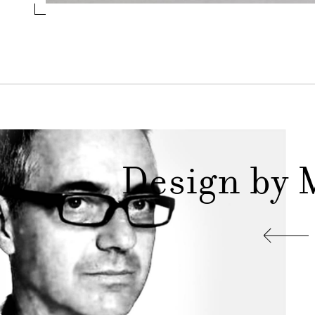
essivo
Design by 