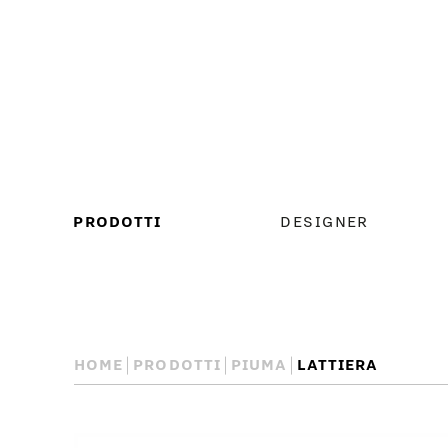
MENU
PRODOTTI
DESIGNER
PRINCIPALE
HOME
PRODOTTI
PIUMA
LATTIERA