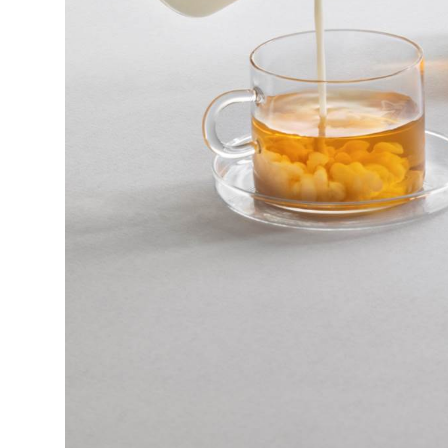
TAZZA CAFFÈ SENZA PIATTINO
Collezione
Piuma
Design
Marco Sironi