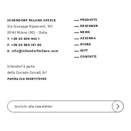
PRODOTTI
ICHENDORF MILANO OFFICE
DESIGNER
Via Giuseppe Ripamonti, 101
NEWS
20141 Milano (MI) - Italia
AZIENDA
T. +39 02 509 942 1
STORE
F. +39 02 580 131 60
GIFT
E.
info@ichendorfmilano.com
CONTATTI
Ichendorf è parte
della Corrado Corradi Srl
Partita Iva 04261170155
Invia
Accetto
Informativa Newsletter