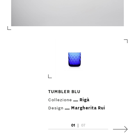
TUMBLER BLU
Collezione
Rigà
Design
Margherita Rui
PRODOTTI
01
|
07
DESIGNER
Succes