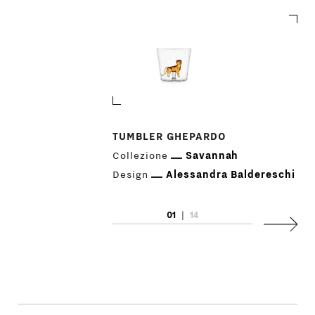
TUMBLER GHEPARDO
PRODOTTI
Collezione
Savannah
Design
Alessandra Baldereschi
DESIGNER
01
|
14
NEWS
Succes
AZIENDA
MENU
STORE
PRINCIPALE