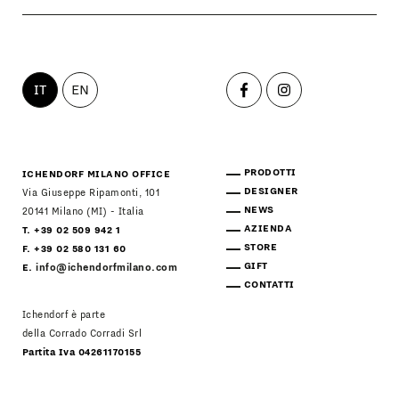
IT
EN
PRODOTTI
ICHENDORF MILANO OFFICE
DESIGNER
Via Giuseppe Ripamonti, 101
NEWS
20141 Milano (MI) - Italia
AZIENDA
T. +39 02 509 942 1
STORE
F. +39 02 580 131 60
GIFT
E.
info@ichendorfmilano.com
CONTATTI
Ichendorf è parte
della Corrado Corradi Srl
Partita Iva 04261170155