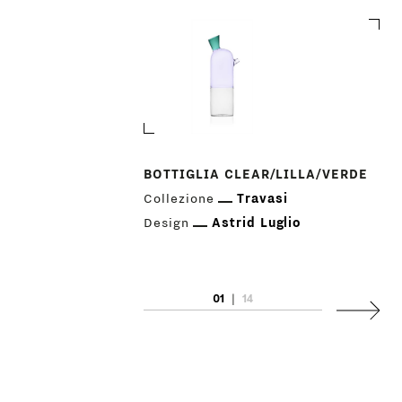
BOTTIGLIA CLEAR/LILLA/VERDE
Collezione
Travasi
Design
Astrid Luglio
PRODOTTI
01
|
14
DESIGNER
Succes
NEWS
AZIENDA