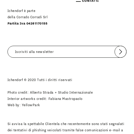
CONTATTI
Ichendorf è parte
della Corrado Corradi Srl
Partita Iva 04261170155
Invia
Accetto
Informativa Newsletter
Ichendorf © 2020 Tutti i diritti riservati
Photo credit: Alberto Strada + Studio Internazionale
Interior artworks credit: Fabiana Mastropaolo
Web by:
YellowPark
Si avvisa la spettabile Clientela che recentemente sono stati segnalati
dei tentativi di phishing veicolati tramite false comunicazioni e-mail a