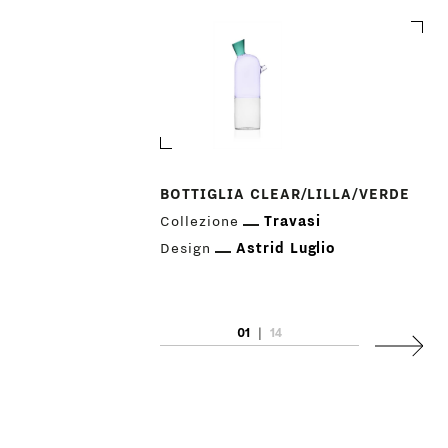
BOTTIGLIA CLEAR/LILLA/VERDE
Collezione
Travasi
Design
Astrid Luglio
PRODOTTI
01
|
14
DESIGNER
Succes
NEWS
AZIENDA