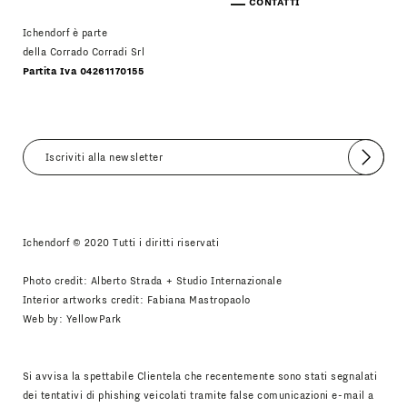
CONTATTI
Ichendorf è parte
della Corrado Corradi Srl
Partita Iva 04261170155
Invia
Accetto
Informativa Newsletter
Ichendorf © 2020 Tutti i diritti riservati
Photo credit: Alberto Strada + Studio Internazionale
Interior artworks credit: Fabiana Mastropaolo
Web by:
YellowPark
Si avvisa la spettabile Clientela che recentemente sono stati segnalati
dei tentativi di phishing veicolati tramite false comunicazioni e-mail a