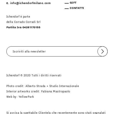
GIFT
E.
info@ichendorfmilano.com
CONTATTI
Ichendorf è parte
della Corrado Corradi Srl
Partita Iva 04261170155
Invia
Accetto
Informativa Newsletter
Ichendorf © 2020 Tutti i diritti riservati
Photo credit: Alberto Strada + Studio Internazionale
Interior artworks credit: Fabiana Mastropaolo
Web by:
YellowPark
Si avvisa la spettabile Clientela che recentemente sono stati segnalati