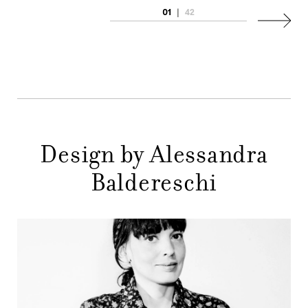
AZIENDA
01
|
42
MENU
Succes
STORE
PRINCIPALE
GIFT
CONTATTI
Design by Alessandra
Baldereschi