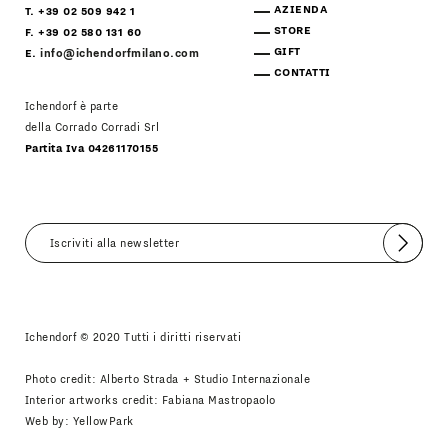
AZIENDA
T. +39 02 509 942 1
STORE
F. +39 02 580 131 60
GIFT
E.
info@ichendorfmilano.com
CONTATTI
Ichendorf è parte
della Corrado Corradi Srl
Partita Iva 04261170155
Invia
Accetto
Informativa Newsletter
Ichendorf © 2020 Tutti i diritti riservati
Photo credit: Alberto Strada + Studio Internazionale
Interior artworks credit: Fabiana Mastropaolo
Web by:
YellowPark