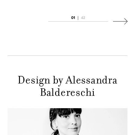
AZIENDA
MENU
01
|
42
Succes
STORE
PRINCIPALE
GIFT
CONTATTI
Design by Alessandra
Baldereschi