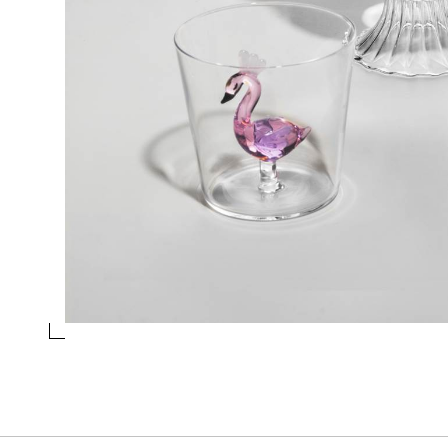
BROCCA TARTARUGA
Collezione
Animal farm
Design
Alessandra Baldereschi
essivo