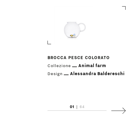
BROCCA PESCE COLORATO
Collezione
Animal farm
PRODOTTI
Design
Alessandra Baldereschi
DESIGNER
NEWS
01
|
64
Succes
AZIENDA
MENU