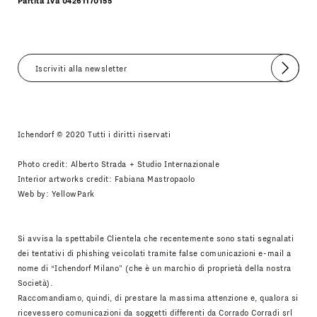
Partita Iva 04261170155
Invia
Accetto
Informativa Newsletter
Ichendorf © 2020 Tutti i diritti riservati
Photo credit: Alberto Strada + Studio Internazionale
Interior artworks credit: Fabiana Mastropaolo
Web by:
YellowPark
Si avvisa la spettabile Clientela che recentemente sono stati segnalati
dei tentativi di phishing veicolati tramite false comunicazioni e-mail a
nome di “Ichendorf Milano” (che è un marchio di proprietà della nostra
Società).
Raccomandiamo, quindi, di prestare la massima attenzione e, qualora si
ricevessero comunicazioni da soggetti differenti da Corrado Corradi srl