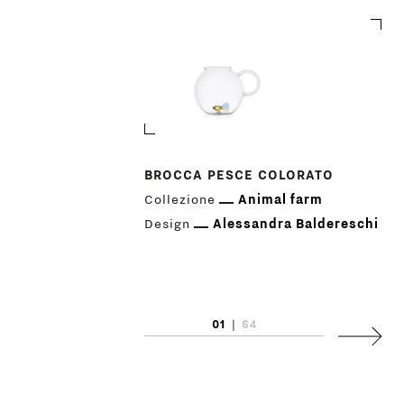
BROCCA PESCE COLORATO
Collezione
Animal farm
PRODOTTI
Design
Alessandra Baldereschi
DESIGNER
NEWS
01
|
64
Succes
AZIENDA
MENU