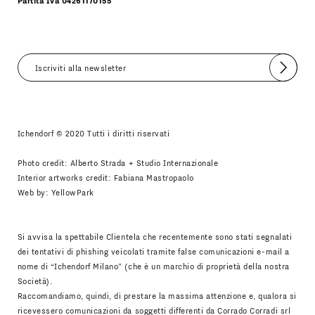
Partita Iva 04261170155
Invia
Accetto
Informativa Newsletter
Ichendorf © 2020 Tutti i diritti riservati
Photo credit: Alberto Strada + Studio Internazionale
Interior artworks credit: Fabiana Mastropaolo
Web by:
YellowPark
Si avvisa la spettabile Clientela che recentemente sono stati segnalati
dei tentativi di phishing veicolati tramite false comunicazioni e-mail a
nome di “Ichendorf Milano” (che è un marchio di proprietà della nostra
Società).
Raccomandiamo, quindi, di prestare la massima attenzione e, qualora si
ricevessero comunicazioni da soggetti differenti da Corrado Corradi srl