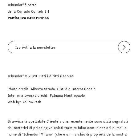
Ichendorf è parte
della Corrado Corradi Srl
Partita Iva 04261170155
Invia
Accetto
Informativa Newsletter
Ichendorf © 2020 Tutti i diritti riservati
Photo credit: Alberto Strada + Studio Internazionale
Interior artworks credit: Fabiana Mastropaolo
Web by:
YellowPark
Si avvisa la spettabile Clientela che recentemente sono stati segnalati
dei tentativi di phishing veicolati tramite false comunicazioni e-mail a
nome di “Ichendorf Milano” (che è un marchio di proprietà della nostra