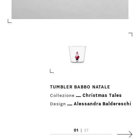
PRODOTTI
TUMBLER BABBO NATALE
Collezione
Christmas Tales
DESIGNER
Design
Alessandra Baldereschi
NEWS
01
|
37
AZIENDA
Succes