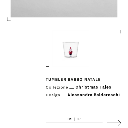
PRODOTTI
TUMBLER BABBO NATALE
Collezione
Christmas Tales
DESIGNER
Design
Alessandra Baldereschi
NEWS
01
|
37
AZIENDA
Succes