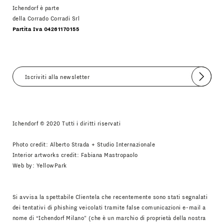
Ichendorf è parte
della Corrado Corradi Srl
Partita Iva 04261170155
Invia
Accetto
Informativa Newsletter
Ichendorf © 2020 Tutti i diritti riservati
Photo credit: Alberto Strada + Studio Internazionale
Interior artworks credit: Fabiana Mastropaolo
Web by:
YellowPark
Si avvisa la spettabile Clientela che recentemente sono stati segnalati
dei tentativi di phishing veicolati tramite false comunicazioni e-mail a
nome di “Ichendorf Milano” (che è un marchio di proprietà della nostra