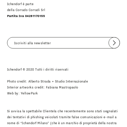
Ichendorf è parte
della Corrado Corradi Srl
Partita Iva 04261170155
Invia
Accetto
Informativa Newsletter
Ichendorf © 2020 Tutti i diritti riservati
Photo credit: Alberto Strada + Studio Internazionale
Interior artworks credit: Fabiana Mastropaolo
Web by:
YellowPark
Si avvisa la spettabile Clientela che recentemente sono stati segnalati
dei tentativi di phishing veicolati tramite false comunicazioni e-mail a
nome di “Ichendorf Milano” (che è un marchio di proprietà della nostra