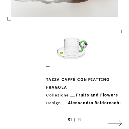
PRODOTTI
TAZZA CAFFÈ CON PIATTINO
FRAGOLA
DESIGNER
Collezione
Fruits and Flowers
Design
Alessandra Baldereschi
NEWS
01
|
76
AZIENDA
Succes