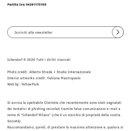
Partita Iva 04261170155
Invia
Accetto
Informativa Newsletter
Ichendorf © 2020 Tutti i diritti riservati
Photo credit: Alberto Strada + Studio Internazionale
Interior artworks credit: Fabiana Mastropaolo
Web by:
YellowPark
Si avvisa la spettabile Clientela che recentemente sono stati segnalati
dei tentativi di phishing veicolati tramite false comunicazioni e-mail a
nome di “Ichendorf Milano” (che è un marchio di proprietà della nostra
Società).
Raccomandiamo, quindi, di prestare la massima attenzione e, qualora si