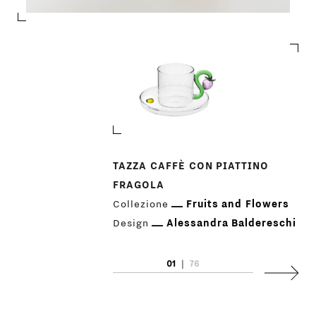
TAZZA CAFFÈ CON PIATTINO
PRODOTTI
FRAGOLA
Collezione
Fruits and Flowers
DESIGNER
Design
Alessandra Baldereschi
NEWS
01
|
76
Succes
AZIENDA
MENU