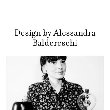
STORE
PRINCIPALE
GIFT
CONTATTI
Design by Alessandra
Baldereschi