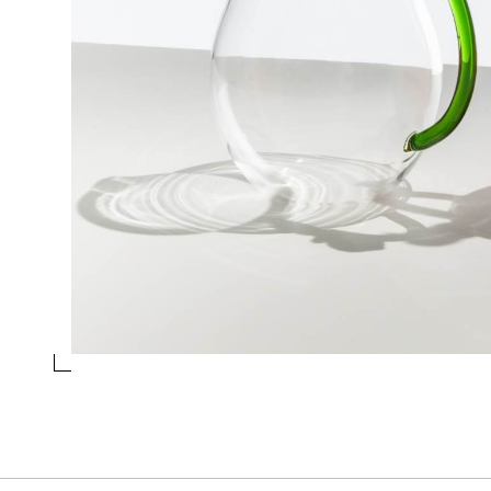
TAZZA CAFFÈ CON PIATTINO MORA
Collezione
Fruits and Flowers
Design
Alessandra Baldereschi
essivo