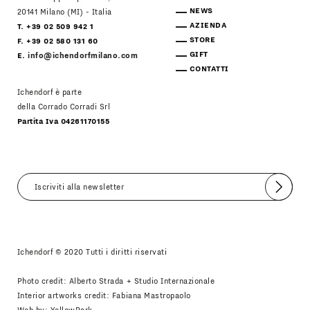
NEWS
20141 Milano (MI) - Italia
AZIENDA
T. +39 02 509 942 1
STORE
F. +39 02 580 131 60
GIFT
E.
info@ichendorfmilano.com
CONTATTI
Ichendorf è parte
della Corrado Corradi Srl
Partita Iva 04261170155
Invia
Accetto
Informativa Newsletter
Ichendorf © 2020 Tutti i diritti riservati
Photo credit: Alberto Strada + Studio Internazionale
Interior artworks credit: Fabiana Mastropaolo