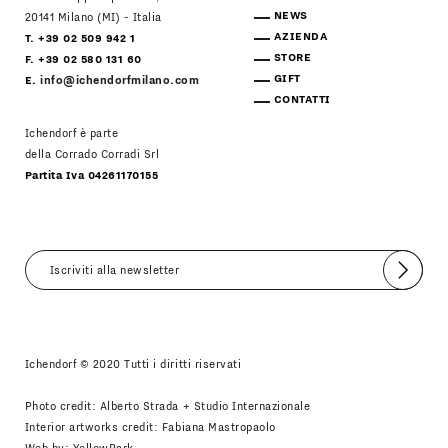
NEWS
20141 Milano (MI) - Italia
AZIENDA
T. +39 02 509 942 1
STORE
F. +39 02 580 131 60
GIFT
E.
info@ichendorfmilano.com
CONTATTI
Ichendorf è parte
della Corrado Corradi Srl
Partita Iva 04261170155
Invia
Accetto
Informativa Newsletter
Ichendorf © 2020 Tutti i diritti riservati
Photo credit: Alberto Strada + Studio Internazionale
Interior artworks credit: Fabiana Mastropaolo