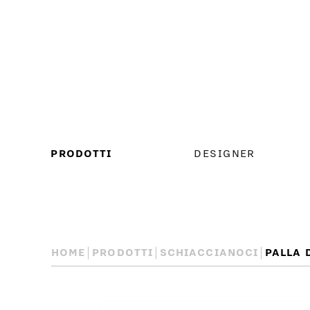
MENU
PRODOTTI
DESIGNER
PRINCIPALE
HOME
PRODOTTI
SCHIACCIANOCI
PALLA 