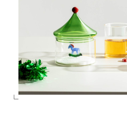
TUMBLER LECCA-LECCA ROSSO/ROSA
Collezione
Schiaccianoci
Design
Alessandra Baldereschi
essivo