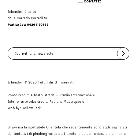
CONTATTI
Ichendorf è parte
della Corrado Corradi Srl
Partita Iva 04261170155
Invia
Accetto
Informativa Newsletter
Ichendorf © 2020 Tutti i diritti riservati
Photo credit: Alberto Strada + Studio Internazionale
Interior artworks credit: Fabiana Mastropaolo
Web by:
YellowPark
Si avvisa la spettabile Clientela che recentemente sono stati segnalati
dei tentativi di phishing veicolati tramite false comunicazioni e-mail a