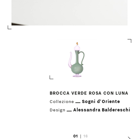
PRODOTTI
BROCCA VERDE ROSA CON LUNA
Collezione
Sogni d'Oriente
DESIGNER
Design
Alessandra Baldereschi
NEWS
01
|
16