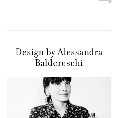
AZIENDA
MENU
Succes
STORE
PRINCIPALE
GIFT
CONTATTI
Design by Alessandra
Baldereschi