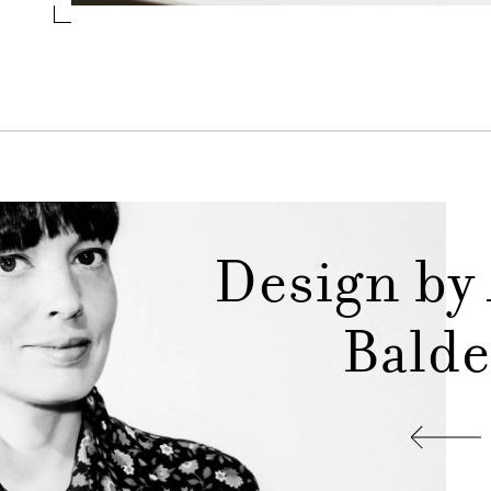
essivo
Design by
Balde