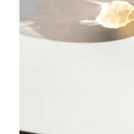
BROCCA BLU
Collezione
Sogni d'Oriente
Design
Alessandra Baldereschi