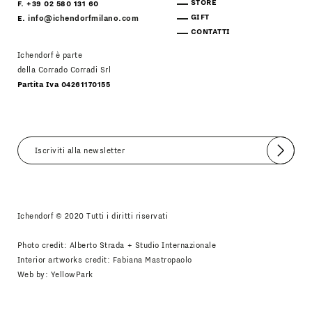
STORE
F. +39 02 580 131 60
GIFT
E.
info@ichendorfmilano.com
CONTATTI
Ichendorf è parte
della Corrado Corradi Srl
Partita Iva 04261170155
Invia
Accetto
Informativa Newsletter
Ichendorf © 2020 Tutti i diritti riservati
Photo credit: Alberto Strada + Studio Internazionale
Interior artworks credit: Fabiana Mastropaolo
Web by:
YellowPark