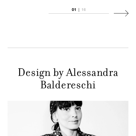
AZIENDA
MENU
01
|
16
Succes
STORE
PRINCIPALE
GIFT
CONTATTI
Design by Alessandra
Baldereschi