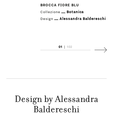
BROCCA FIORE BLU
Collezione
Botanica
Design
Alessandra Baldereschi
PRODOTTI
01
|
102
Succes
DESIGNER
NEWS
AZIENDA
MENU
STORE
PRINCIPALE
Design by Alessandra
GIFT
Baldereschi