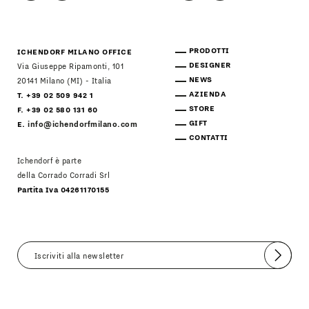
PRODOTTI
ICHENDORF MILANO OFFICE
DESIGNER
Via Giuseppe Ripamonti, 101
NEWS
20141 Milano (MI) - Italia
AZIENDA
T. +39 02 509 942 1
STORE
F. +39 02 580 131 60
GIFT
E.
info@ichendorfmilano.com
CONTATTI
Ichendorf è parte
della Corrado Corradi Srl
Partita Iva 04261170155
Invia
Accetto
Informativa Newsletter