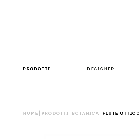
MENU
PRODOTTI
DESIGNER
PRINCIPALE
HOME
PRODOTTI
BOTANICA
FLUTE OTTIC