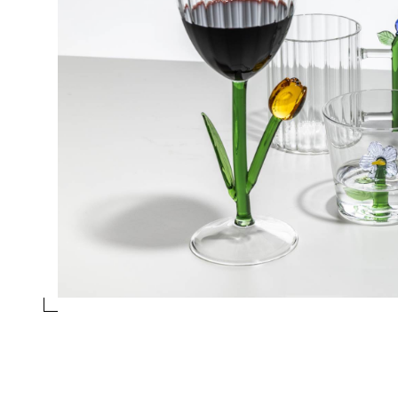
SCATOLA OTTICA FIORE LILLA
Collezione
Botanica
Design
Alessandra Baldereschi
essivo