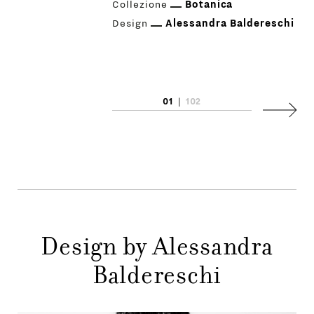
Collezione
Botanica
Design
Alessandra Baldereschi
PRODOTTI
01
|
102
Succes
DESIGNER
NEWS
AZIENDA
MENU
Design by Alessandra
STORE
PRINCIPALE
Baldereschi
GIFT