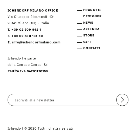
PRODOTTI
ICHENDORF MILANO OFFICE
DESIGNER
Via Giuseppe Ripamonti, 101
NEWS
20141 Milano (MI) - Italia
AZIENDA
T. +39 02 509 942 1
STORE
F. +39 02 580 131 60
GIFT
E.
info@ichendorfmilano.com
CONTATTI
Ichendorf è parte
della Corrado Corradi Srl
Partita Iva 04261170155
Invia
Accetto
Informativa Newsletter
Ichendorf © 2020 Tutti i diritti riservati