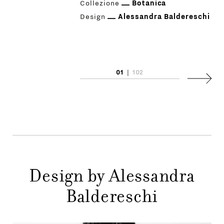
Collezione
Botanica
Design
Alessandra Baldereschi
PRODOTTI
01
|
102
Succes
DESIGNER
NEWS
AZIENDA
MENU
Design by Alessandra
STORE
PRINCIPALE
Baldereschi
GIFT