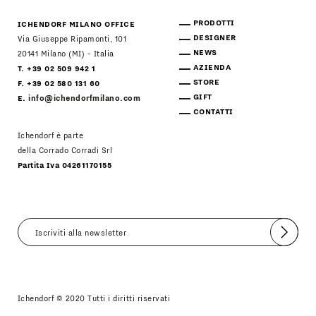
PRODOTTI
ICHENDORF MILANO OFFICE
DESIGNER
Via Giuseppe Ripamonti, 101
NEWS
20141 Milano (MI) - Italia
AZIENDA
T. +39 02 509 942 1
STORE
F. +39 02 580 131 60
GIFT
E.
info@ichendorfmilano.com
CONTATTI
Ichendorf è parte
della Corrado Corradi Srl
Partita Iva 04261170155
Invia
Accetto
Informativa Newsletter
Ichendorf © 2020 Tutti i diritti riservati